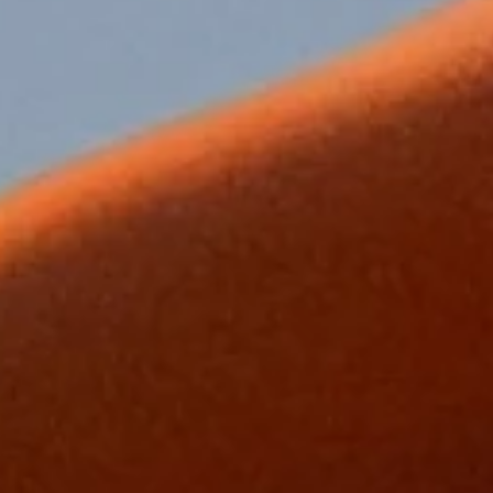
STANDS OU
COMECE UM PROJETO
COMECE UM PROJETO
INSTAGRAM
LINKEDIN
BEHANCE
REITOS RESERVADOS.