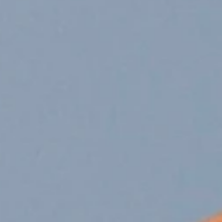
REATNESS   
ALWAYS