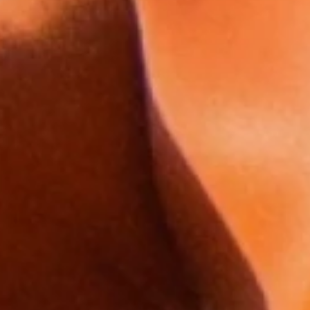
T
FLORIPA   |    SÃO PAULO    |    ANYWHERE